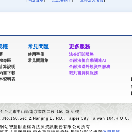
[
勾選說明
] [
忘記密碼？
] [
立即加入會員
]
授權
常見問題
更多服務
著
使用手冊
法令訂閱服務
權專區
常見問題集
金融法規自動關連AI
計算說明
金融法遵外規資料服務
約書下載
裁判書資料服務
本資料表
04 台北市中山區南京東路二段 150 號 6 樓
.,No.150,Sec.2,Nanjing E. RD., Taipei City Taiwan 104,R.O.C.
網站智慧財產權為法源資訊股份有限公司所有