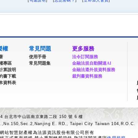
[
勾選說明
] [
忘記密碼？
] [
立即加入會員
]
授權
常見問題
更多服務
著
使用手冊
法令訂閱服務
權專區
常見問題集
金融法規自動關連AI
計算說明
金融法遵外規資料服務
約書下載
裁判書資料服務
本資料表
04 台北市中山區南京東路二段 150 號 6 樓
.,No.150,Sec.2,Nanjing E. RD., Taipei City Taiwan 104,R.O.C.
網站智慧財產權為法源資訊股份有限公司所有