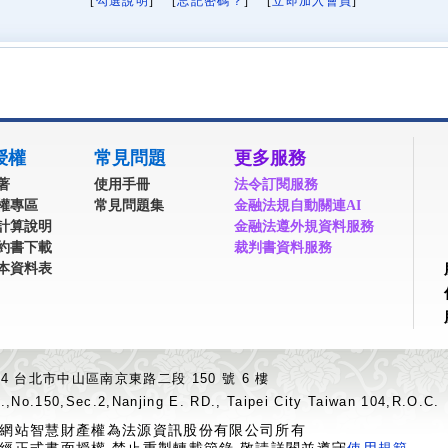
[
勾選說明
] [
忘記密碼？
] [
立即加入會員
]
授權
常見問題
更多服務
著
使用手冊
法令訂閱服務
權專區
常見問題集
金融法規自動關連AI
計算說明
金融法遵外規資料服務
約書下載
裁判書資料服務
本資料表
04 台北市中山區南京東路二段 150 號 6 樓
.,No.150,Sec.2,Nanjing E. RD., Taipei City Taiwan 104,R.O.C.
網站智慧財產權為法源資訊股份有限公司所有