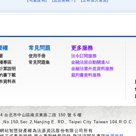
[
勾選說明
] [
忘記密碼？
] [
立即加入會員
]
授權
常見問題
更多服務
著
使用手冊
法令訂閱服務
權專區
常見問題集
金融法規自動關連AI
計算說明
金融法遵外規資料服務
約書下載
裁判書資料服務
本資料表
04 台北市中山區南京東路二段 150 號 6 樓
.,No.150,Sec.2,Nanjing E. RD., Taipei City Taiwan 104,R.O.C.
網站智慧財產權為法源資訊股份有限公司所有