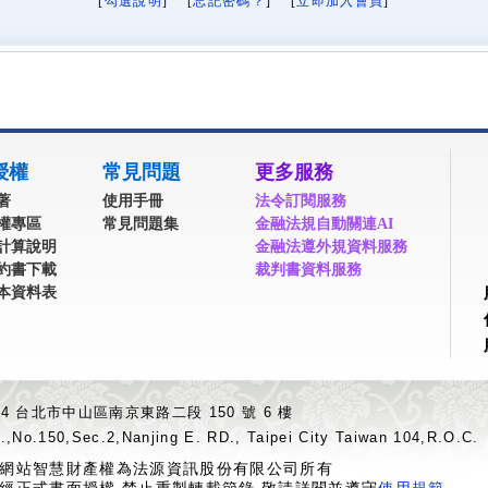
[
勾選說明
] [
忘記密碼？
] [
立即加入會員
]
授權
常見問題
更多服務
著
使用手冊
法令訂閱服務
權專區
常見問題集
金融法規自動關連AI
計算說明
金融法遵外規資料服務
約書下載
裁判書資料服務
本資料表
04 台北市中山區南京東路二段 150 號 6 樓
.,No.150,Sec.2,Nanjing E. RD., Taipei City Taiwan 104,R.O.C.
網站智慧財產權為法源資訊股份有限公司所有