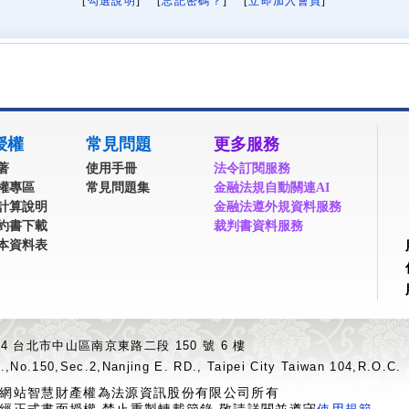
[
勾選說明
] [
忘記密碼？
] [
立即加入會員
]
授權
常見問題
更多服務
著
使用手冊
法令訂閱服務
權專區
常見問題集
金融法規自動關連AI
計算說明
金融法遵外規資料服務
約書下載
裁判書資料服務
本資料表
04 台北市中山區南京東路二段 150 號 6 樓
.,No.150,Sec.2,Nanjing E. RD., Taipei City Taiwan 104,R.O.C.
網站智慧財產權為法源資訊股份有限公司所有