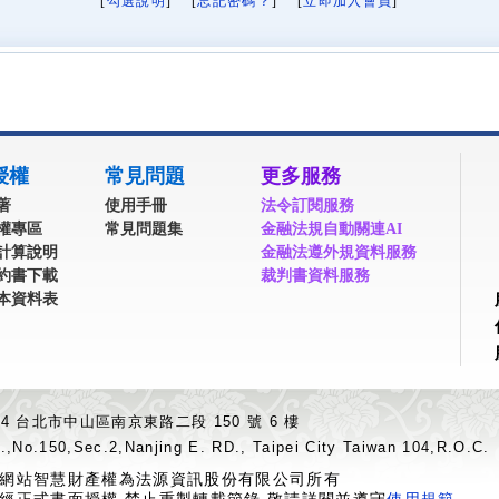
[
勾選說明
] [
忘記密碼？
] [
立即加入會員
]
授權
常見問題
更多服務
著
使用手冊
法令訂閱服務
權專區
常見問題集
金融法規自動關連AI
計算說明
金融法遵外規資料服務
約書下載
裁判書資料服務
本資料表
04 台北市中山區南京東路二段 150 號 6 樓
.,No.150,Sec.2,Nanjing E. RD., Taipei City Taiwan 104,R.O.C.
網站智慧財產權為法源資訊股份有限公司所有