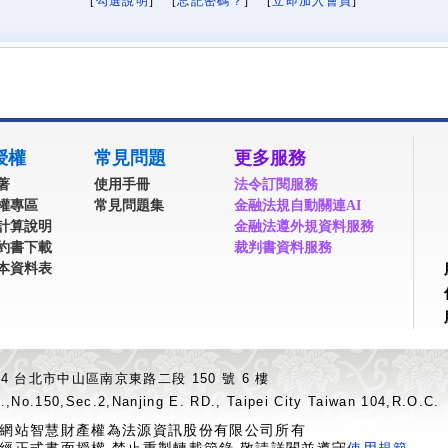
[
勾選說明
] [
忘記密碼？
] [
立即加入會員
]
授權
常見問題
更多服務
著
使用手冊
法令訂閱服務
權專區
常見問題集
金融法規自動關連AI
計算說明
金融法遵外規資料服務
約書下載
裁判書資料服務
本資料表
04 台北市中山區南京東路二段 150 號 6 樓
.,No.150,Sec.2,Nanjing E. RD., Taipei City Taiwan 104,R.O.C.
網站智慧財產權為法源資訊股份有限公司所有