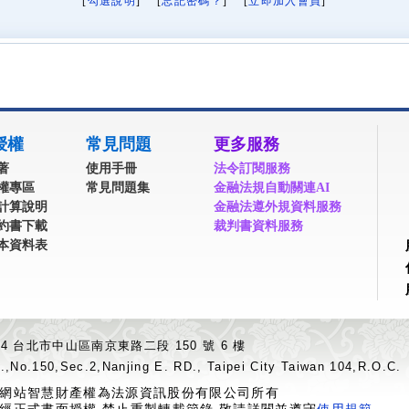
[
勾選說明
] [
忘記密碼？
] [
立即加入會員
]
授權
常見問題
更多服務
著
使用手冊
法令訂閱服務
權專區
常見問題集
金融法規自動關連AI
計算說明
金融法遵外規資料服務
約書下載
裁判書資料服務
本資料表
04 台北市中山區南京東路二段 150 號 6 樓
.,No.150,Sec.2,Nanjing E. RD., Taipei City Taiwan 104,R.O.C.
網站智慧財產權為法源資訊股份有限公司所有