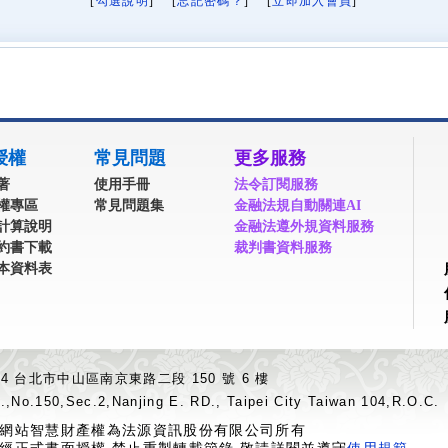
[
勾選說明
] [
忘記密碼？
] [
立即加入會員
]
授權
常見問題
更多服務
著
使用手冊
法令訂閱服務
權專區
常見問題集
金融法規自動關連AI
計算說明
金融法遵外規資料服務
約書下載
裁判書資料服務
本資料表
04 台北市中山區南京東路二段 150 號 6 樓
.,No.150,Sec.2,Nanjing E. RD., Taipei City Taiwan 104,R.O.C.
網站智慧財產權為法源資訊股份有限公司所有