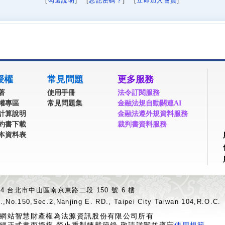
[
勾選說明
] [
忘記密碼？
] [
立即加入會員
]
授權
常見問題
更多服務
著
使用手冊
法令訂閱服務
權專區
常見問題集
金融法規自動關連AI
計算說明
金融法遵外規資料服務
約書下載
裁判書資料服務
本資料表
04 台北市中山區南京東路二段 150 號 6 樓
.,No.150,Sec.2,Nanjing E. RD., Taipei City Taiwan 104,R.O.C.
網站智慧財產權為法源資訊股份有限公司所有