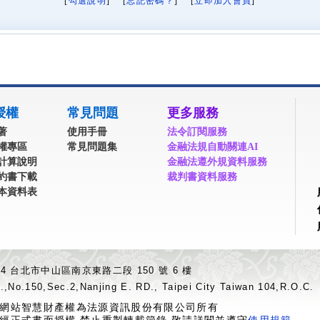
[
勾選說明
] [
忘記密碼？
] [
立即加入會員
]
授權
常見問題
更多服務
著
使用手冊
法令訂閱服務
權專區
常見問題集
金融法規自動關連AI
計算說明
金融法遵外規資料服務
約書下載
裁判書資料服務
本資料表
04 台北市中山區南京東路二段 150 號 6 樓
.,No.150,Sec.2,Nanjing E. RD., Taipei City Taiwan 104,R.O.C.
網站智慧財產權為法源資訊股份有限公司所有