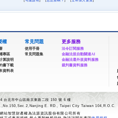
[
勾選說明
] [
忘記密碼？
] [
立即加入會員
]
授權
常見問題
更多服務
著
使用手冊
法令訂閱服務
權專區
常見問題集
金融法規自動關連AI
計算說明
金融法遵外規資料服務
約書下載
裁判書資料服務
本資料表
04 台北市中山區南京東路二段 150 號 6 樓
.,No.150,Sec.2,Nanjing E. RD., Taipei City Taiwan 104,R.O.C.
網站智慧財產權為法源資訊股份有限公司所有