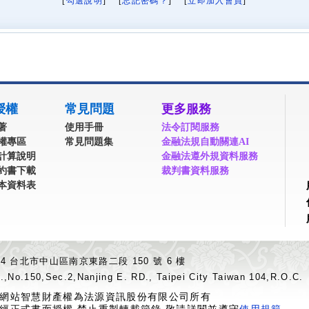
[
勾選說明
] [
忘記密碼？
] [
立即加入會員
]
授權
常見問題
更多服務
著
使用手冊
法令訂閱服務
權專區
常見問題集
金融法規自動關連AI
計算說明
金融法遵外規資料服務
約書下載
裁判書資料服務
本資料表
04 台北市中山區南京東路二段 150 號 6 樓
.,No.150,Sec.2,Nanjing E. RD., Taipei City Taiwan 104,R.O.C.
網站智慧財產權為法源資訊股份有限公司所有