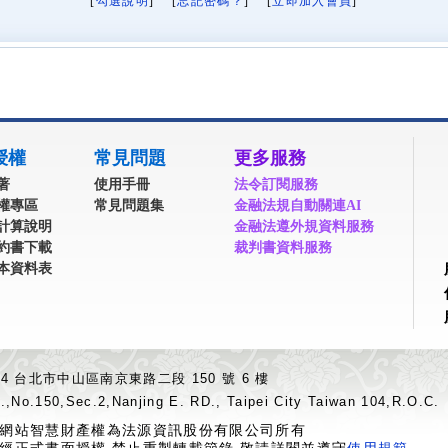
[
勾選說明
] [
忘記密碼？
] [
立即加入會員
]
授權
常見問題
更多服務
著
使用手冊
法令訂閱服務
權專區
常見問題集
金融法規自動關連AI
計算說明
金融法遵外規資料服務
約書下載
裁判書資料服務
本資料表
04 台北市中山區南京東路二段 150 號 6 樓
.,No.150,Sec.2,Nanjing E. RD., Taipei City Taiwan 104,R.O.C.
網站智慧財產權為法源資訊股份有限公司所有