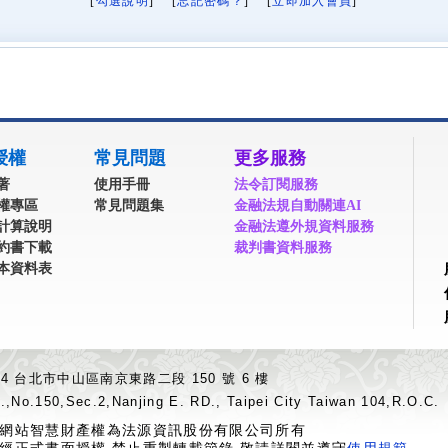
[
勾選說明
] [
忘記密碼？
] [
立即加入會員
]
授權
常見問題
更多服務
著
使用手冊
法令訂閱服務
權專區
常見問題集
金融法規自動關連AI
計算說明
金融法遵外規資料服務
約書下載
裁判書資料服務
本資料表
04 台北市中山區南京東路二段 150 號 6 樓
.,No.150,Sec.2,Nanjing E. RD., Taipei City Taiwan 104,R.O.C.
網站智慧財產權為法源資訊股份有限公司所有