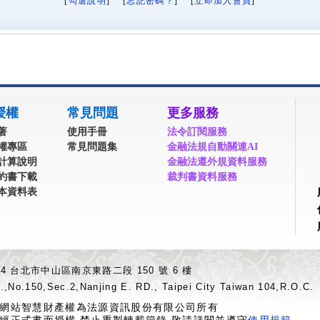
[
勾選說明
] [
忘記密碼？
] [
立即加入會員
]
授權
常見問題
更多服務
著
使用手冊
法令訂閱服務
權專區
常見問題集
金融法規自動關連AI
計算說明
金融法遵外規資料服務
約書下載
裁判書資料服務
本資料表
04 台北市中山區南京東路二段 150 號 6 樓
.,No.150,Sec.2,Nanjing E. RD., Taipei City Taiwan 104,R.O.C.
網站智慧財產權為法源資訊股份有限公司所有