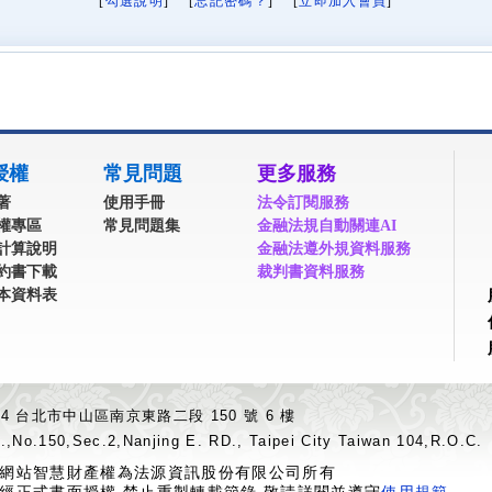
[
勾選說明
] [
忘記密碼？
] [
立即加入會員
]
授權
常見問題
更多服務
著
使用手冊
法令訂閱服務
權專區
常見問題集
金融法規自動關連AI
計算說明
金融法遵外規資料服務
約書下載
裁判書資料服務
本資料表
04 台北市中山區南京東路二段 150 號 6 樓
.,No.150,Sec.2,Nanjing E. RD., Taipei City Taiwan 104,R.O.C.
網站智慧財產權為法源資訊股份有限公司所有