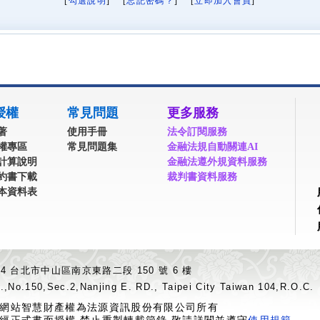
[
勾選說明
] [
忘記密碼？
] [
立即加入會員
]
授權
常見問題
更多服務
著
使用手冊
法令訂閱服務
權專區
常見問題集
金融法規自動關連AI
計算說明
金融法遵外規資料服務
約書下載
裁判書資料服務
本資料表
04 台北市中山區南京東路二段 150 號 6 樓
.,No.150,Sec.2,Nanjing E. RD., Taipei City Taiwan 104,R.O.C.
網站智慧財產權為法源資訊股份有限公司所有