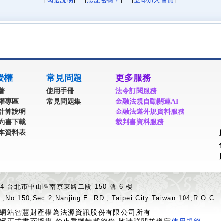
[
勾選說明
] [
忘記密碼？
] [
立即加入會員
]
授權
常見問題
更多服務
著
使用手冊
法令訂閱服務
權專區
常見問題集
金融法規自動關連AI
計算說明
金融法遵外規資料服務
約書下載
裁判書資料服務
本資料表
04 台北市中山區南京東路二段 150 號 6 樓
.,No.150,Sec.2,Nanjing E. RD., Taipei City Taiwan 104,R.O.C.
網站智慧財產權為法源資訊股份有限公司所有