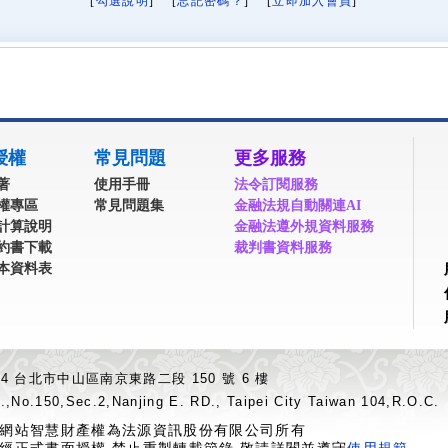
[
勾選說明
] [
忘記密碼？
] [
立即加入會員
]
授權
常見問題
更多服務
著
使用手冊
法令訂閱服務
權專區
常見問題集
金融法規自動關連AI
計算說明
金融法遵外規資料服務
約書下載
裁判書資料服務
本資料表
04 台北市中山區南京東路二段 150 號 6 樓
.,No.150,Sec.2,Nanjing E. RD., Taipei City Taiwan 104,R.O.C.
網站智慧財產權為法源資訊股份有限公司所有