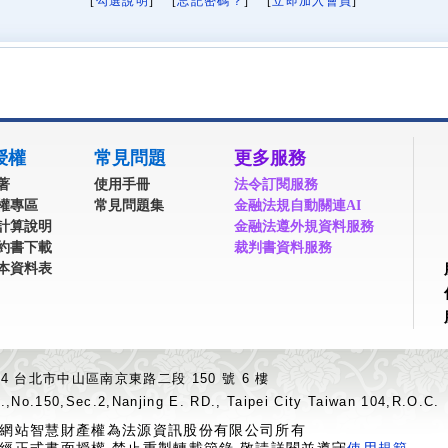
[
勾選說明
] [
忘記密碼？
] [
立即加入會員
]
授權
常見問題
更多服務
著
使用手冊
法令訂閱服務
權專區
常見問題集
金融法規自動關連AI
計算說明
金融法遵外規資料服務
約書下載
裁判書資料服務
本資料表
04 台北市中山區南京東路二段 150 號 6 樓
.,No.150,Sec.2,Nanjing E. RD., Taipei City Taiwan 104,R.O.C.
網站智慧財產權為法源資訊股份有限公司所有