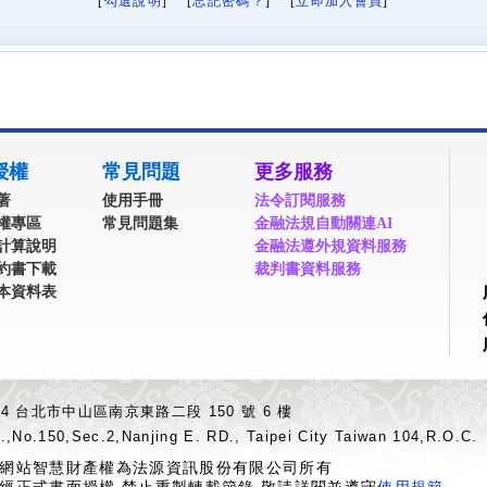
[
勾選說明
] [
忘記密碼？
] [
立即加入會員
]
授權
常見問題
更多服務
著
使用手冊
法令訂閱服務
權專區
常見問題集
金融法規自動關連AI
計算說明
金融法遵外規資料服務
約書下載
裁判書資料服務
本資料表
04 台北市中山區南京東路二段 150 號 6 樓
.,No.150,Sec.2,Nanjing E. RD., Taipei City Taiwan 104,R.O.C.
網站智慧財產權為法源資訊股份有限公司所有