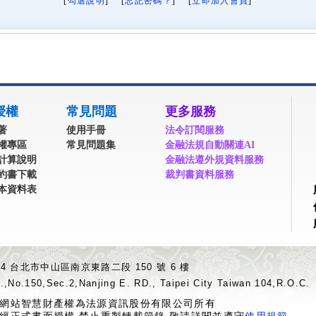
[
勾選說明
] [
忘記密碼？
] [
立即加入會員
]
授權
常見問題
更多服務
著
使用手冊
法令訂閱服務
權專區
常見問題集
金融法規自動關連AI
計算說明
金融法遵外規資料服務
約書下載
裁判書資料服務
本資料表
04 台北市中山區南京東路二段 150 號 6 樓
.,No.150,Sec.2,Nanjing E. RD., Taipei City Taiwan 104,R.O.C.
網站智慧財產權為法源資訊股份有限公司所有