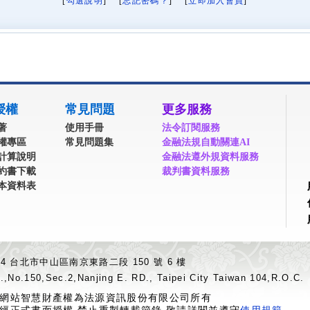
[
勾選說明
] [
忘記密碼？
] [
立即加入會員
]
授權
常見問題
更多服務
著
使用手冊
法令訂閱服務
權專區
常見問題集
金融法規自動關連AI
計算說明
金融法遵外規資料服務
約書下載
裁判書資料服務
本資料表
04 台北市中山區南京東路二段 150 號 6 樓
.,No.150,Sec.2,Nanjing E. RD., Taipei City Taiwan 104,R.O.C.
網站智慧財產權為法源資訊股份有限公司所有