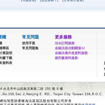
[
勾選說明
] [
忘記密碼？
] [
立即加入會員
]
授權
常見問題
更多服務
著
使用手冊
法令訂閱服務
權專區
常見問題集
金融法規自動關連AI
計算說明
金融法遵外規資料服務
約書下載
裁判書資料服務
本資料表
04 台北市中山區南京東路二段 150 號 6 樓
.,No.150,Sec.2,Nanjing E. RD., Taipei City Taiwan 104,R.O.C.
網站智慧財產權為法源資訊股份有限公司所有