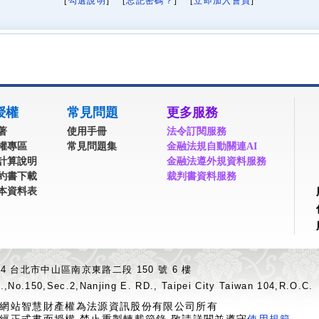
[
勾選說明
] [
忘記密碼？
] [
立即加入會員
]
授權
常見問題
更多服務
著
使用手冊
法令訂閱服務
權專區
常見問題集
金融法規自動關連AI
計算說明
金融法遵外規資料服務
約書下載
裁判書資料服務
本資料表
04 台北市中山區南京東路二段 150 號 6 樓
.,No.150,Sec.2,Nanjing E. RD., Taipei City Taiwan 104,R.O.C.
網站智慧財產權為法源資訊股份有限公司所有