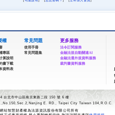
[
勾選說明
] [
忘記密碼？
] [
立即加入會員
]
授權
常見問題
更多服務
著
使用手冊
法令訂閱服務
權專區
常見問題集
金融法規自動關連AI
計算說明
金融法遵外規資料服務
約書下載
裁判書資料服務
本資料表
04 台北市中山區南京東路二段 150 號 6 樓
.,No.150,Sec.2,Nanjing E. RD., Taipei City Taiwan 104,R.O.C.
網站智慧財產權為法源資訊股份有限公司所有