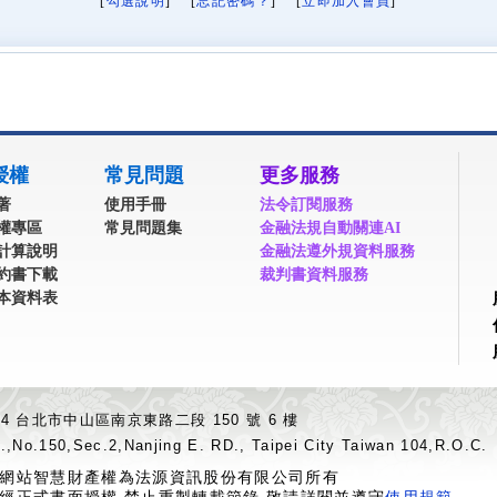
[
勾選說明
] [
忘記密碼？
] [
立即加入會員
]
授權
常見問題
更多服務
著
使用手冊
法令訂閱服務
權專區
常見問題集
金融法規自動關連AI
計算說明
金融法遵外規資料服務
約書下載
裁判書資料服務
本資料表
04 台北市中山區南京東路二段 150 號 6 樓
.,No.150,Sec.2,Nanjing E. RD., Taipei City Taiwan 104,R.O.C.
網站智慧財產權為法源資訊股份有限公司所有