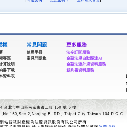
[
勾選說明
] [
忘記密碼？
] [
立即加入會員
]
授權
常見問題
更多服務
著
使用手冊
法令訂閱服務
權專區
常見問題集
金融法規自動關連AI
計算說明
金融法遵外規資料服務
約書下載
裁判書資料服務
本資料表
04 台北市中山區南京東路二段 150 號 6 樓
.,No.150,Sec.2,Nanjing E. RD., Taipei City Taiwan 104,R.O.C.
網站智慧財產權為法源資訊股份有限公司所有