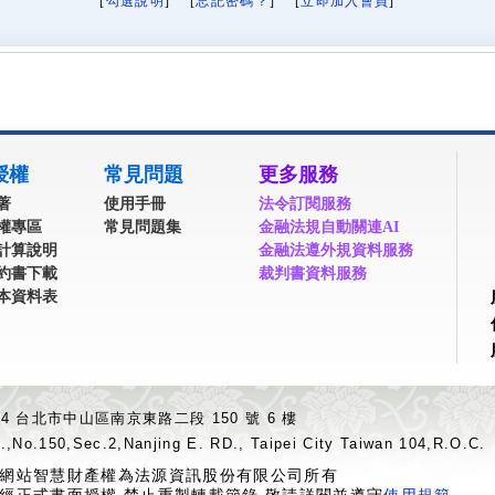
[
勾選說明
] [
忘記密碼？
] [
立即加入會員
]
授權
常見問題
更多服務
著
使用手冊
法令訂閱服務
權專區
常見問題集
金融法規自動關連AI
計算說明
金融法遵外規資料服務
約書下載
裁判書資料服務
本資料表
04 台北市中山區南京東路二段 150 號 6 樓
.,No.150,Sec.2,Nanjing E. RD., Taipei City Taiwan 104,R.O.C.
網站智慧財產權為法源資訊股份有限公司所有