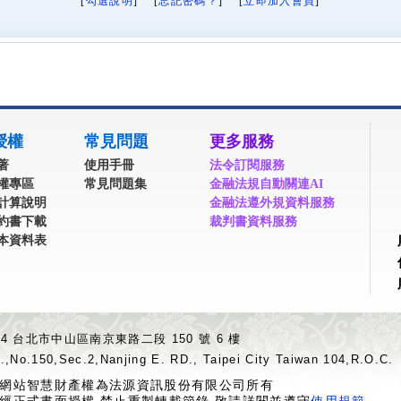
[
勾選說明
] [
忘記密碼？
] [
立即加入會員
]
授權
常見問題
更多服務
著
使用手冊
法令訂閱服務
權專區
常見問題集
金融法規自動關連AI
計算說明
金融法遵外規資料服務
約書下載
裁判書資料服務
本資料表
04 台北市中山區南京東路二段 150 號 6 樓
.,No.150,Sec.2,Nanjing E. RD., Taipei City Taiwan 104,R.O.C.
網站智慧財產權為法源資訊股份有限公司所有