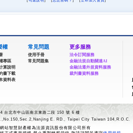
[
勾選說明
] [
忘記密碼？
] [
立即加入會員
]
授權
常見問題
更多服務
著
使用手冊
法令訂閱服務
權專區
常見問題集
金融法規自動關連AI
計算說明
金融法遵外規資料服務
約書下載
裁判書資料服務
本資料表
04 台北市中山區南京東路二段 150 號 6 樓
.,No.150,Sec.2,Nanjing E. RD., Taipei City Taiwan 104,R.O.C.
網站智慧財產權為法源資訊股份有限公司所有