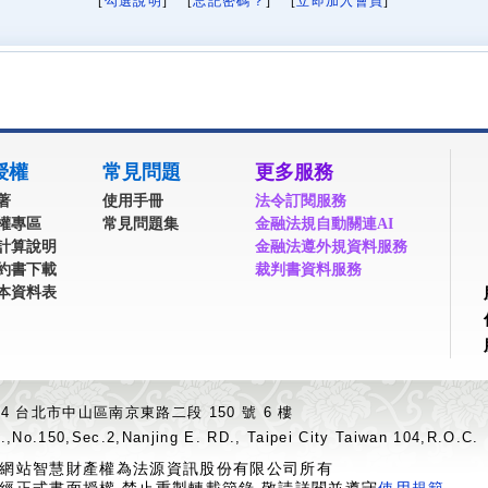
[
勾選說明
] [
忘記密碼？
] [
立即加入會員
]
授權
常見問題
更多服務
著
使用手冊
法令訂閱服務
權專區
常見問題集
金融法規自動關連AI
計算說明
金融法遵外規資料服務
約書下載
裁判書資料服務
本資料表
04 台北市中山區南京東路二段 150 號 6 樓
.,No.150,Sec.2,Nanjing E. RD., Taipei City Taiwan 104,R.O.C.
網站智慧財產權為法源資訊股份有限公司所有