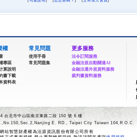
[
勾選說明
] [
忘記密碼？
] [
立即加入會員
]
授權
常見問題
更多服務
著
使用手冊
法令訂閱服務
權專區
常見問題集
金融法規自動關連AI
計算說明
金融法遵外規資料服務
約書下載
裁判書資料服務
本資料表
04 台北市中山區南京東路二段 150 號 6 樓
.,No.150,Sec.2,Nanjing E. RD., Taipei City Taiwan 104,R.O.C.
網站智慧財產權為法源資訊股份有限公司所有