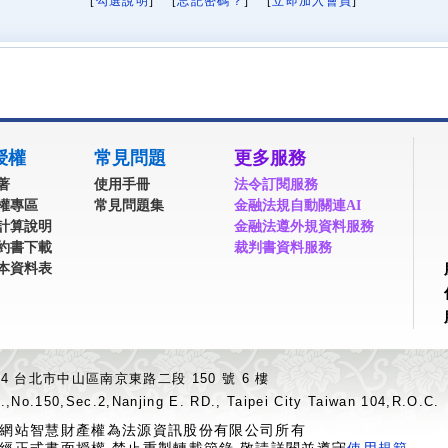
[
勾選說明
] [
忘記密碼？
] [
立即加入會員
]
授權
常見問題
更多服務
著
使用手冊
法令訂閱服務
權專區
常見問題集
金融法規自動關連AI
計算說明
金融法遵外規資料服務
約書下載
裁判書資料服務
本資料表
04 台北市中山區南京東路二段 150 號 6 樓
.,No.150,Sec.2,Nanjing E. RD., Taipei City Taiwan 104,R.O.C.
網站智慧財產權為法源資訊股份有限公司所有