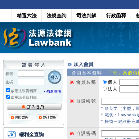
精選六法
法規查詢
司法判解
行政函釋
加入會員
會員基本資料
「※」為必填
帳號：
※
會員名稱
個人
密碼：
法人
啟用法學資料庫
勾選說明
啟用論著資料庫
※
自設帳號
* 限英文（半型，
* 範例：Lawbank或
* 帳號一經註冊完
※
自設密碼
權利金查詢