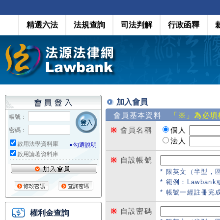
精選六法
法規查詢
司法判解
行政函釋
加入會員
會員基本資料
「※」為必填
帳號：
※
會員名稱
個人
密碼：
法人
啟用法學資料庫
勾選說明
啟用論著資料庫
※
自設帳號
* 限英文（半型，
* 範例：Lawbank或
* 帳號一經註冊完
※
自設密碼
權利金查詢