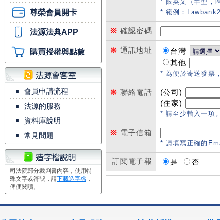
* 限英文（半型，
尊榮會員開卡
* 範例：Lawbank2
※
確認密碼
法源法典APP
※
通訊地址
台灣
購買授權與點數
其他
* 為便於寄送發票
▪
會員申請流程
※
聯絡電話
(公司)
(住家)
▪
法源的服務
* 請至少輸入一項。範例
▪
資料庫說明
※
電子信箱
▪
常見問題
* 請填寫正確的Em
訂閱電子報
是
否
司法院部分裁判書內容，使用特
殊文字或符號，請
下載造字檔
，
俾便閱讀。