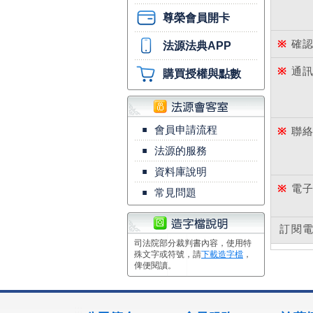
尊榮會員開卡
※
確認
法源法典APP
※
通訊
購買授權與點數
▪
會員申請流程
※
聯絡
▪
法源的服務
▪
資料庫說明
※
電子
▪
常見問題
訂閱
司法院部分裁判書內容，使用特
殊文字或符號，請
下載造字檔
，
俾便閱讀。
:::