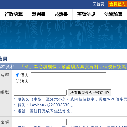
:::
回首頁
會員登入
行政函釋
裁判書
起訴書
英譯法規
法學論著
會員
基本資料
「※」為必填欄位，敬請填入真實資料，俾便日後為
名稱
個人
法人
帳號
* 限英文（半型，區分大小寫）或阿拉伯數字，長度4-20個字
* 範例：Lawbank或25093536 。
* 帳號一經註冊完成即無法修改。
密碼