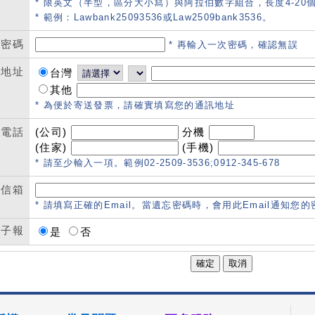
* 限英文（半型，區分大小寫）與阿拉伯數字組合，長度4-20
* 範例：Lawbank25093536或Law2509bank3536。
密碼
* 再輸入一次密碼，確認無誤
地址
台灣
其他
* 為便於寄送發票，請確實填寫您的通訊地址
電話
(公司)
分機
(住家)
(手機)
* 請至少輸入一項。範例02-2509-3536;0912-345-678
信箱
* 請填寫正確的Email。當遺忘密碼時，會用此Email通知您
電子報
是
否