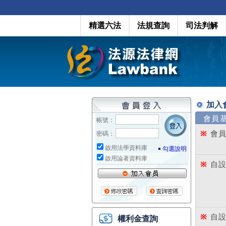
精選六法
法規查詢
司法判解
加入
會員
帳號：
※
會員
密碼：
啟用法學資料庫
勾選說明
啟用論著資料庫
※
自設
※
自設
權利金查詢