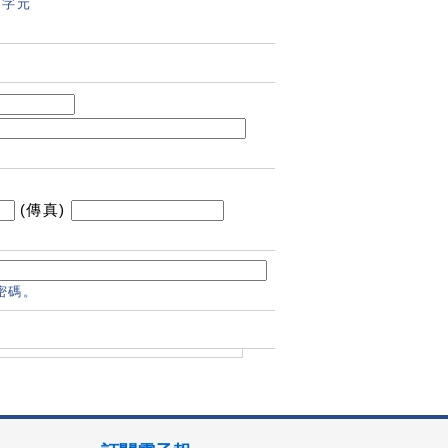
個字元
(傳真)
的密碼。