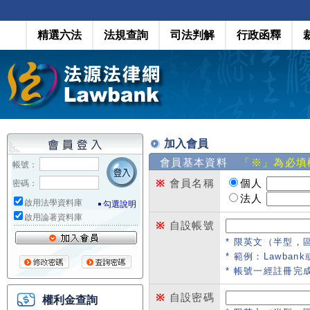
精選六法
法規查詢
司法判解
行政函釋
加入會員
會員基本資料
「※」為必填
帳號：
※
會員名稱
個人
密碼：
法人
啟用法學資料庫
勾選說明
啟用論著資料庫
※
自設帳號
* 限英文（半型，
* 範例：Lawbank或
* 帳號一經註冊完
※
自設密碼
權利金查詢