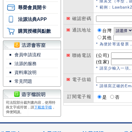
* 限英文（半型，
尊榮會員開卡
* 範例：Lawbank2
※
確認密碼
法源法典APP
※
通訊地址
台灣
購買授權與點數
其他
* 為便於寄送發票
▪
會員申請流程
※
聯絡電話
(公司)
(住家)
▪
法源的服務
* 請至少輸入一項。範例
▪
資料庫說明
※
電子信箱
▪
常見問題
* 請填寫正確的Em
訂閱電子報
是
否
司法院部分裁判書內容，使用特
殊文字或符號，請
下載造字檔
，
俾便閱讀。