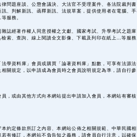
法律問題座談、公懲會議決、大法官不受理案件、各法院裁判書
訊、判解新訊、函釋新訊、法規草案，提供使用者在電腦、手機
…等服務。
刊雜誌經著作權人同意授權之文獻、國家考試、升學考試之題庫
載具檢索、查詢、線上閱讀全文影像、下載及列印在紙上…等服務
「法學資料庫」會員或購買「論著資料庫」點數，可享有法源法
及相關規定，以申請成為會員時之會員說明規定為準，請自行參
會員，或由其他方式向本網站提出申請加入會員，本網站有審核
守本約定條款所訂之內容、本網站公佈之相關規範、中華民國相
範若有修訂，本網站不負告知之義務，請會員自行注意，以確保