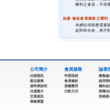
權利之會員，不得
拾參 修改會員條款之權利
本網站得因應需要
起即時生效，將不
:::
公司簡介
會員服務
論著
法源資訊
申請流程
徵集論
產品服務
會員條款
啟用授
資料庫說明
授權費用
權利金
法源徵才
付款方式
授權合
交通資訊
投稿基
策略聯盟