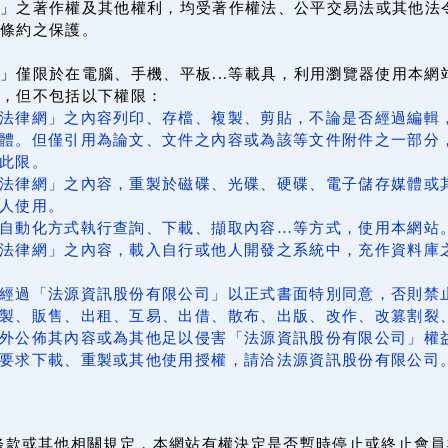
」之著作權及其他權利，均受著作權法、公平交易法或其他法
條約之保護。
」僅限於在電腦、手機、平板...等載具，利用瀏覽器使用本
上，但不包括以下權限：
法律網」之內容列印、存檔、複製、剪貼，不論是否經過編輯
體。但僅引用為論文、文件之內容或為該等文件附件之一部分
此限。
法律網」之內容，重製於磁碟、光碟、硬碟、電子儲存媒體或
人使用。
自動化方式執行查詢、下載、擷取內容…等方式，使用本網站
法律網」之內容，載入自行或他人開發之系統中，充作資料庫
經過「法源資訊股份有限公司」以正式書面特別同意，否則禁
製、販售、出租、互易、出借、散布、出版、改作、改篡割裂
外公佈其內容或為其他足以侵害「法源資訊股份有限公司」權
要求下載、重製或其他使用授權，請洽法源資訊股份有限公司
條款或其他相關規定，本網站有權決定是否暫時停止或終止會員