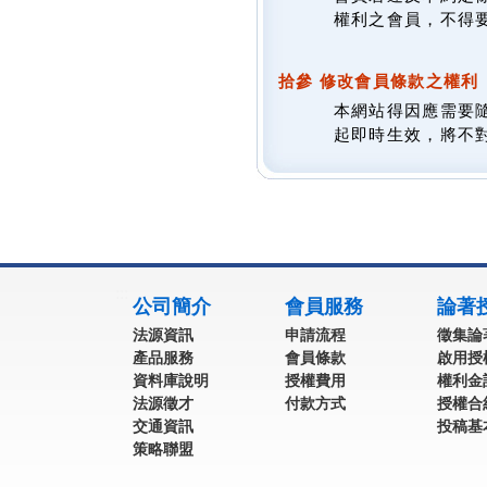
權利之會員，不得
拾參 修改會員條款之權利
本網站得因應需要
起即時生效，將不
:::
公司簡介
會員服務
論著
法源資訊
申請流程
徵集論
產品服務
會員條款
啟用授
資料庫說明
授權費用
權利金
法源徵才
付款方式
授權合
交通資訊
投稿基
策略聯盟