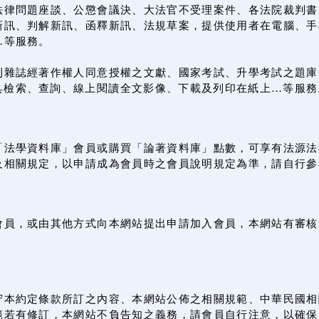
法律問題座談、公懲會議決、大法官不受理案件、各法院裁判書
訊、判解新訊、函釋新訊、法規草案，提供使用者在電腦、手機
…等服務。
刊雜誌經著作權人同意授權之文獻、國家考試、升學考試之題庫
載具檢索、查詢、線上閱讀全文影像、下載及列印在紙上…等服務
「法學資料庫」會員或購買「論著資料庫」點數，可享有法源法
及相關規定，以申請成為會員時之會員說明規定為準，請自行參
會員，或由其他方式向本網站提出申請加入會員，本網站有審核
守本約定條款所訂之內容、本網站公佈之相關規範、中華民國相
範若有修訂，本網站不負告知之義務，請會員自行注意，以確保