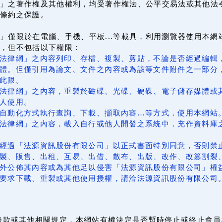
」之著作權及其他權利，均受著作權法、公平交易法或其他法
條約之保護。
」僅限於在電腦、手機、平板...等載具，利用瀏覽器使用本
上，但不包括以下權限：
法律網」之內容列印、存檔、複製、剪貼，不論是否經過編輯
體。但僅引用為論文、文件之內容或為該等文件附件之一部分
此限。
法律網」之內容，重製於磁碟、光碟、硬碟、電子儲存媒體或
人使用。
自動化方式執行查詢、下載、擷取內容…等方式，使用本網站
法律網」之內容，載入自行或他人開發之系統中，充作資料庫
經過「法源資訊股份有限公司」以正式書面特別同意，否則禁
製、販售、出租、互易、出借、散布、出版、改作、改篡割裂
外公佈其內容或為其他足以侵害「法源資訊股份有限公司」權
要求下載、重製或其他使用授權，請洽法源資訊股份有限公司
條款或其他相關規定，本網站有權決定是否暫時停止或終止會員