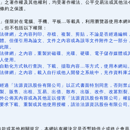
」之著作權及其他權利，均受著作權法、公平交易法或其他法
條約之保護。
」僅限於在電腦、手機、平板...等載具，利用瀏覽器使用本
上，但不包括以下權限：
法律網」之內容列印、存檔、複製、剪貼，不論是否經過編輯
體。但僅引用為論文、文件之內容或為該等文件附件之一部分
此限。
法律網」之內容，重製於磁碟、光碟、硬碟、電子儲存媒體或
人使用。
自動化方式執行查詢、下載、擷取內容…等方式，使用本網站
法律網」之內容，載入自行或他人開發之系統中，充作資料庫
經過「法源資訊股份有限公司」以正式書面特別同意，否則禁
製、販售、出租、互易、出借、散布、出版、改作、改篡割裂
外公佈其內容或為其他足以侵害「法源資訊股份有限公司」權
要求下載、重製或其他使用授權，請洽法源資訊股份有限公司
條款或其他相關規定，本網站有權決定是否暫時停止或終止會員