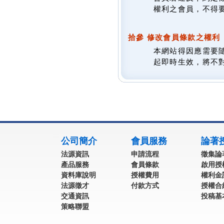
權利之會員，不得
拾參 修改會員條款之權利
本網站得因應需要
起即時生效，將不
:::
公司簡介
會員服務
論著
法源資訊
申請流程
徵集論
產品服務
會員條款
啟用授
資料庫說明
授權費用
權利金
法源徵才
付款方式
授權合
交通資訊
投稿基
策略聯盟