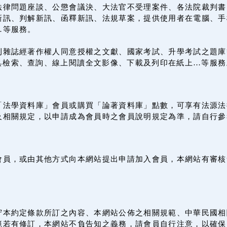
法律問題座談、公懲會議決、大法官不受理案件、各法院裁判書
訊、判解新訊、函釋新訊、法規草案，提供使用者在電腦、手機
…等服務。
刊雜誌經著作權人同意授權之文獻、國家考試、升學考試之題庫
載具檢索、查詢、線上閱讀全文影像、下載及列印在紙上…等服務
「法學資料庫」會員或購買「論著資料庫」點數，可享有法源法
及相關規定，以申請成為會員時之會員說明規定為準，請自行參
會員，或由其他方式向本網站提出申請加入會員，本網站有審核
守本約定條款所訂之內容、本網站公佈之相關規範、中華民國相
範若有修訂，本網站不負告知之義務，請會員自行注意，以確保