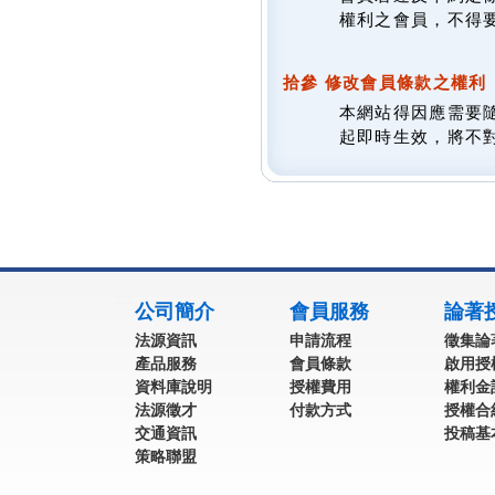
權利之會員，不得
拾參 修改會員條款之權利
本網站得因應需要
起即時生效，將不
:::
公司簡介
會員服務
論著
法源資訊
申請流程
徵集論
產品服務
會員條款
啟用授
資料庫說明
授權費用
權利金
法源徵才
付款方式
授權合
交通資訊
投稿基
策略聯盟