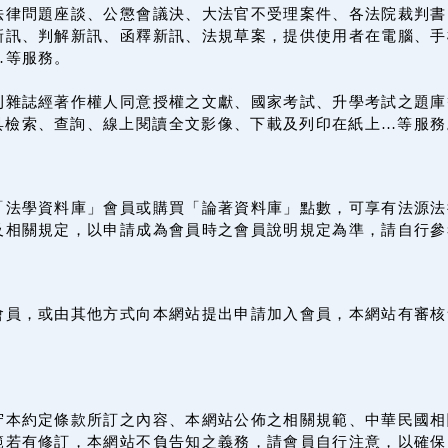
法律問題座談、公懲會議決、大法官不受理案件、各法院裁判書
訊、判解新訊、函釋新訊、法規草案，提供使用者在電腦、手機
…等服務。
刊雜誌經著作權人同意授權之文獻、國家考試、升學考試之題庫
載具檢索、查詢、線上閱讀全文影像、下載及列印在紙上…等服務
「法學資料庫」會員或購買「論著資料庫」點數，可享有法源法
及相關規定，以申請成為會員時之會員說明規定為準，請自行參
會員，或由其他方式向本網站提出申請加入會員，本網站有審核
守本約定條款所訂之內容、本網站公佈之相關規範、中華民國相
範若有修訂，本網站不負告知之義務，請會員自行注意，以確保