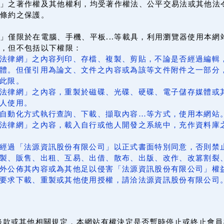
」之著作權及其他權利，均受著作權法、公平交易法或其他法
條約之保護。
」僅限於在電腦、手機、平板...等載具，利用瀏覽器使用本
上，但不包括以下權限：
法律網」之內容列印、存檔、複製、剪貼，不論是否經過編輯
體。但僅引用為論文、文件之內容或為該等文件附件之一部分
此限。
法律網」之內容，重製於磁碟、光碟、硬碟、電子儲存媒體或
人使用。
自動化方式執行查詢、下載、擷取內容…等方式，使用本網站
法律網」之內容，載入自行或他人開發之系統中，充作資料庫
經過「法源資訊股份有限公司」以正式書面特別同意，否則禁
製、販售、出租、互易、出借、散布、出版、改作、改篡割裂
外公佈其內容或為其他足以侵害「法源資訊股份有限公司」權
要求下載、重製或其他使用授權，請洽法源資訊股份有限公司
條款或其他相關規定，本網站有權決定是否暫時停止或終止會員