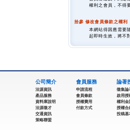
權利之會員，不得
拾參 修改會員條款之權利
本網站得因應需要
起即時生效，將不
:::
公司簡介
會員服務
論著
法源資訊
申請流程
徵集論
產品服務
會員條款
啟用授
資料庫說明
授權費用
權利金
法源徵才
付款方式
授權合
交通資訊
投稿基
策略聯盟