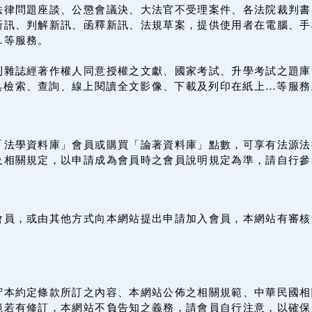
法律問題座談、公懲會議決、大法官不受理案件、各法院裁判書
訊、判解新訊、函釋新訊、法規草案，提供使用者在電腦、手機
…等服務。
刊雜誌經著作權人同意授權之文獻、國家考試、升學考試之題庫
載具檢索、查詢、線上閱讀全文影像、下載及列印在紙上…等服務
「法學資料庫」會員或購買「論著資料庫」點數，可享有法源法
及相關規定，以申請成為會員時之會員說明規定為準，請自行參
會員，或由其他方式向本網站提出申請加入會員，本網站有審核
守本約定條款所訂之內容、本網站公佈之相關規範、中華民國相
範若有修訂，本網站不負告知之義務，請會員自行注意，以確保