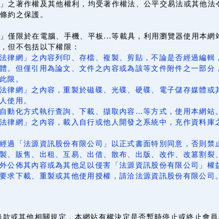
」之著作權及其他權利，均受著作權法、公平交易法或其他法
條約之保護。
」僅限於在電腦、手機、平板...等載具，利用瀏覽器使用本
上，但不包括以下權限：
法律網」之內容列印、存檔、複製、剪貼，不論是否經過編輯
體。但僅引用為論文、文件之內容或為該等文件附件之一部分
此限。
法律網」之內容，重製於磁碟、光碟、硬碟、電子儲存媒體或
人使用。
自動化方式執行查詢、下載、擷取內容…等方式，使用本網站
法律網」之內容，載入自行或他人開發之系統中，充作資料庫
經過「法源資訊股份有限公司」以正式書面特別同意，否則禁
製、販售、出租、互易、出借、散布、出版、改作、改篡割裂
外公佈其內容或為其他足以侵害「法源資訊股份有限公司」權
要求下載、重製或其他使用授權，請洽法源資訊股份有限公司
條款或其他相關規定，本網站有權決定是否暫時停止或終止會員