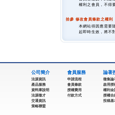
權利之會員，不得
拾參 修改會員條款之權利
本網站得因應需要
起即時生效，將不
:::
公司簡介
會員服務
論著
法源資訊
申請流程
徵集論
產品服務
會員條款
啟用授
資料庫說明
授權費用
權利金
法源徵才
付款方式
授權合
交通資訊
投稿基
策略聯盟