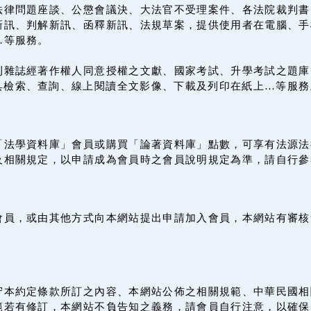
法律問題座談、公懲會議決、大法官不受理案件、各法院裁判書
訊、判解新訊、函釋新訊、法規草案，提供使用者在電腦、手機
…等服務。
刊雜誌經著作權人同意授權之文獻、國家考試、升學考試之題庫
載具檢索、查詢、線上閱讀全文影像、下載及列印在紙上…等服務
「法學資料庫」會員或購買「論著資料庫」點數，可享有法源法
及相關規定，以申請成為會員時之會員說明規定為準，請自行參
會員，或由其他方式向本網站提出申請加入會員，本網站有審核
守本約定條款所訂之內容、本網站公佈之相關規範、中華民國相
範若有修訂，本網站不負告知之義務，請會員自行注意，以確保