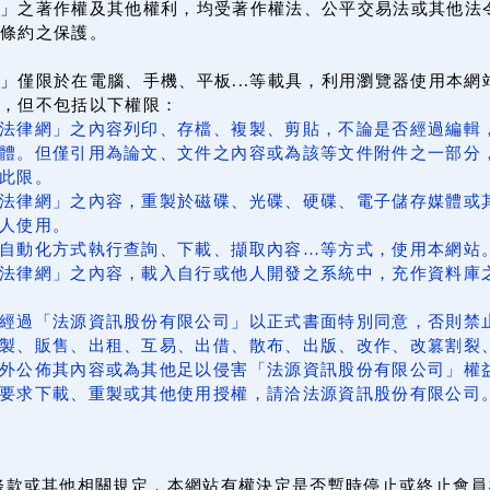
」之著作權及其他權利，均受著作權法、公平交易法或其他法
條約之保護。
」僅限於在電腦、手機、平板...等載具，利用瀏覽器使用本
上，但不包括以下權限：
法律網」之內容列印、存檔、複製、剪貼，不論是否經過編輯
體。但僅引用為論文、文件之內容或為該等文件附件之一部分
此限。
法律網」之內容，重製於磁碟、光碟、硬碟、電子儲存媒體或
人使用。
自動化方式執行查詢、下載、擷取內容…等方式，使用本網站
法律網」之內容，載入自行或他人開發之系統中，充作資料庫
經過「法源資訊股份有限公司」以正式書面特別同意，否則禁
製、販售、出租、互易、出借、散布、出版、改作、改篡割裂
外公佈其內容或為其他足以侵害「法源資訊股份有限公司」權
要求下載、重製或其他使用授權，請洽法源資訊股份有限公司
條款或其他相關規定，本網站有權決定是否暫時停止或終止會員