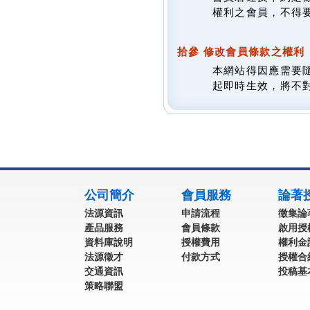
權利之會員，不得
拾參 修改會員條款之權利
本網站得因應需要
起即時生效，將不
:::
公司簡介
會員服務
論著
法源資訊
申請流程
徵集論
產品服務
會員條款
啟用授
資料庫說明
授權費用
權利金
法源徵才
付款方式
授權合
交通資訊
投稿基
策略聯盟