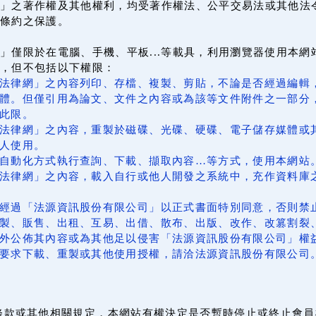
」之著作權及其他權利，均受著作權法、公平交易法或其他法
條約之保護。
」僅限於在電腦、手機、平板...等載具，利用瀏覽器使用本
上，但不包括以下權限：
法律網」之內容列印、存檔、複製、剪貼，不論是否經過編輯
體。但僅引用為論文、文件之內容或為該等文件附件之一部分
此限。
法律網」之內容，重製於磁碟、光碟、硬碟、電子儲存媒體或
人使用。
自動化方式執行查詢、下載、擷取內容…等方式，使用本網站
法律網」之內容，載入自行或他人開發之系統中，充作資料庫
經過「法源資訊股份有限公司」以正式書面特別同意，否則禁
製、販售、出租、互易、出借、散布、出版、改作、改篡割裂
外公佈其內容或為其他足以侵害「法源資訊股份有限公司」權
要求下載、重製或其他使用授權，請洽法源資訊股份有限公司
條款或其他相關規定，本網站有權決定是否暫時停止或終止會員