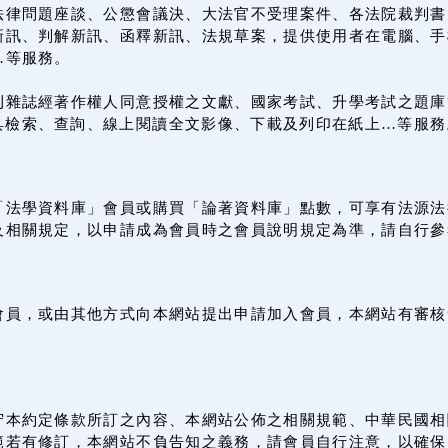
法律問題座談、公懲會議決、大法官不受理案件、各法院裁判書
訊、判解新訊、函釋新訊、法規草案，提供使用者在電腦、手機
…等服務。
刊雜誌經著作權人同意授權之文獻、國家考試、升學考試之題庫
載具檢索、查詢、線上閱讀全文影像、下載及列印在紙上…等服務
「法學資料庫」會員或購買「論著資料庫」點數，可享有法源法
及相關規定，以申請成為會員時之會員說明規定為準，請自行參
會員，或由其他方式向本網站提出申請加入會員，本網站有審核
守本約定條款所訂之內容、本網站公佈之相關規範、中華民國相
範若有修訂，本網站不負告知之義務，請會員自行注意，以確保