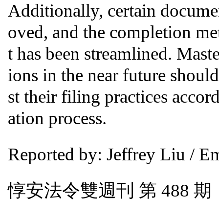
Additionally, certain docum
oved, and the completion met
t has been streamlined. Maste
ions in the near future shoul
st their filing practices accor
ation process.
Reported by: Jeffrey Liu / E
惇安法令雙週刊 第 488 期