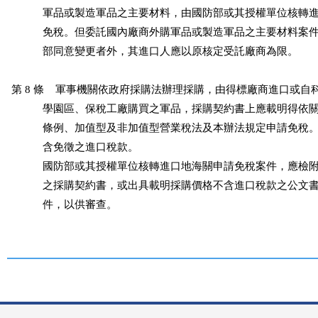
           軍品或製造軍品之主要材料，由國防部或其授權單位核轉
           免稅。但委託國內廠商外購軍品或製造軍品之主要材料案
           部同意變更者外，其進口人應以原核定受託廠商為限。

第 8 條    軍事機關依政府採購法辦理採購，由得標廠商進口或自
           學園區、保稅工廠購買之軍品，採購契約書上應載明得依
           條例、加值型及非加值型營業稅法及本辦法規定申請免稅
           含免徵之進口稅款。

           國防部或其授權單位核轉進口地海關申請免稅案件，應檢
           之採購契約書，或出具載明採購價格不含進口稅款之公文
           件，以供審查。