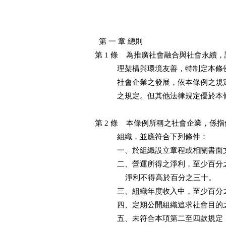
  第 一 章 總則

第 1 條    為推廣社會融合與社會永
           理架構與環境友善，特制定本條
           社會企業之發展，依本
           之規定。但其他法律規定優
第 2 條    本條例所稱之社會企業，
           組織，並應符合下列條件：

           一、於組織設立章程或相關
           二、營運所得之淨利，
               淨利不得高於百分之三十。

           三、組織年度收入中，至
           四、定期公開組織追求社
           五、未符合本項第二至