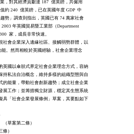
業，對其經濟貢獻達 187  億英鎊，共僱用

約 240  億英鎊，已在英國年度 GDP  中

市場趨勢」調查則指出，英國已有 74 萬家社會

03 年英國貿易暨工業部（Department 

佈的 5,300  家，成長非常快速。

視社會企業深入邊緣社區、接觸弱勢群體，以

on）的功能。然而相較於英國經驗，社會企業理念

酌英國以傘狀式界定社會企業理念方式，容納

保持私法自治概念，維持多樣的組織型態與自

式的能量，帶動社會創新趨勢；成立社會企業

發展工作；並籌措獨立財源，穩定其生態系統

擬具「社會企業發展條例」草案，其要點如下



（草案第二條）

條）
