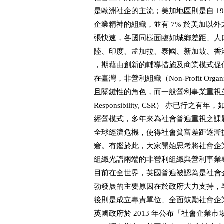
是歐洲社企的主流；美加地區則是自 19
企業精神的組織，並有 7% 於美加以
張快速，各國同樣面臨如城鄉差距、人
陸、印度、孟加拉、泰國、新加坡、香
，期藉由創新的輔導措施及商業模式促
在臺灣，非營利組織（Non-Profit Orga
且關鍵性的角色，而一般營利事業重視並踐行企業
Responsibility, CSR） 亦已
經營模式，多年來為社會普遍重視之課題
全球經濟危機，使得社會貧富差距逐漸
窘。有鑑於此，大家開始思考將社會企
組織光譜兩端的非營利組織與營利事業
目前在全世界，英國普遍被認為是社會
勃發展的主要原因在於政府大力支持，
後則是成立專責單位、全面鼓勵社會企業
英國政府於 2013 年公布「社會企業市場趨勢（Soci