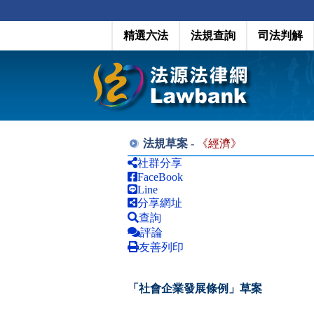
精選六法
法規查詢
司法判解
法規草案 -
《
經濟
》
社群分享
FaceBook
Line
分享網址
查詢
評論
友善列印
「社會企業發展條例」草案