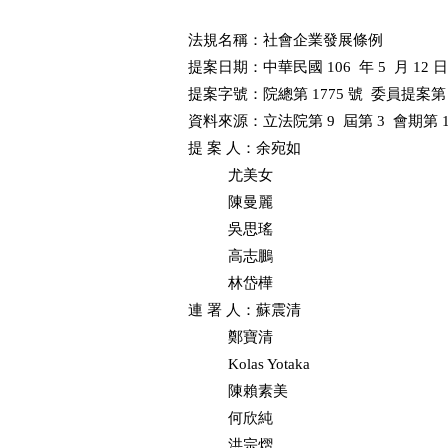
法規名稱：社會企業發展條例      

提案日期：中華民國 106  年 5  月 12 日

提案字號：院總第 1775 號  委員提案第 20698
資料來源：立法院第 9  屆第 3  會期第
提 案 人：余宛如

          尤美女

          陳曼麗

          吳思瑤

          高志鵬

          林岱樺

連 署 人：蘇震清

          鄭寶清

          Kolas Yotaka

          陳賴素美

          何欣純

          洪宗熠
