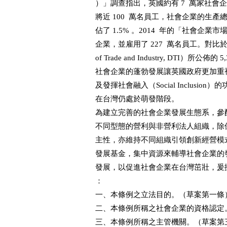
）」調查指出，英國約有 7  萬家社會企
將近 100  萬名員工，社會企業的生產總值
佔了 1.5% 。2014  年的「社會企業
企業，並雇用了 227  萬名員工。對比於 20
of Trade and Industry, DTI）所公
社會企業的蓬勃發展讓英國政府更加重
及發揮社會融入（Social Inclusi
在台灣仍處於萌發階段。

為建立完善的社會企業發展生態系，參
不同型態的營利與非營利法人組織，除
主性，亦維持不同組織引領創新經營模
發展基金，集中資源來輔導社會企業的
發展，以促進社會企業在台灣茁壯，爰
：

一、本條例之立法目的。（草案第一條）
二、本條例所稱之社會企業的資格認定。
三、本條例所稱之主管機關。（草案第三