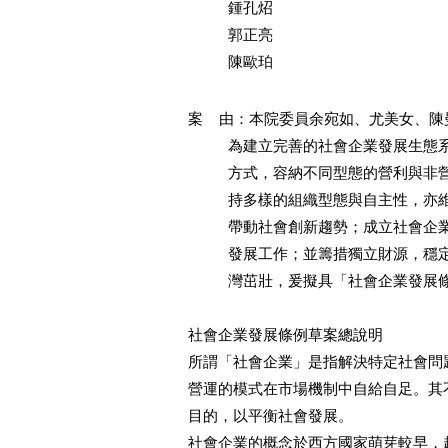
          鍾孔炤

          郭正亮

          陳歐珀
案    由：本院委員余宛如、尤美女、陳
          為建立完善的社會企業發
          方式，容納不同型態的營
          持多樣的組織型態與自主
          帶動社會創新趨勢；成立
          發展工作；並籌措獨立財
          灣茁壯，爰擬具「社會企
社會企業發展條例草案總說明

所謂「社會企業」是指解決特定社會問
營運的模式在市場機制中自給自足。其
目的，以平衡社會發展。

社會企業的概念於西方國家萌芽較早，