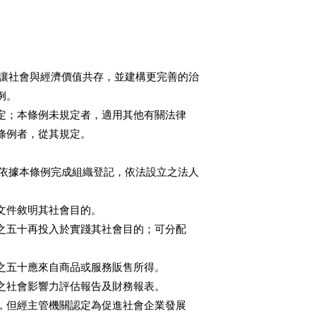
續，讓社會與經濟價值共存，並建構更完善的治

例。

條例之規定；本條例未規定者，適用其他有關法律

於本條例者，從其規定。

係指依據本條例完成組織登記，依法設立之法人

書面文件敘明其社會目的。

至少百分之五十再投入於實踐其社會目的；可分配

少百分之五十應來自商品或服務販售所得。

會目的之社會影響力評估報告及財務報表。

四款規定，但經主管機關認定為促進社會企業發展
