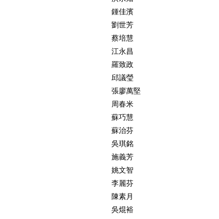
          鍾佳濱

          劉世芳

          蔡培慧

          江永昌

          羅致政

          邱議瑩

          張廖萬堅

          周春米

          蘇巧慧

          蘇治芬

          吳琪銘

          施義芳

          姚文智

          李麗芬

          陳素月

          吳焜裕
