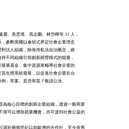
曼麗、吳思瑤、高志鵬、林岱樺等 31 人，

展生態系，參酌英國以傘狀式界定社會企業理念

利與非營利法人組織，除保持私法自治概念，維

性，亦維持不同組織引領創新經營模式的能量，

社會企業發展基金，集中資源來輔導社會企業的

源，穩定其生態系統發展，以促進社會企業在台

業發展條例」草案。是否有當？敬請公決。

題為核心目標的創新企業組織，透過一般商業

不僅可以增加就業機會，亦可達到社會公益的

起源於兩個世紀以前歐洲的合作社，至今依舊
