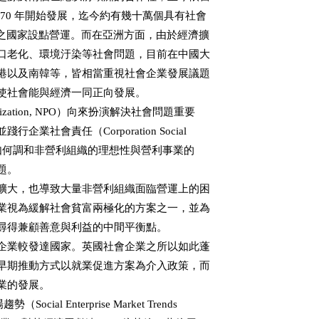
70 年開始發展，迄今約有幾十萬個具有社會

外之國家設點營運。而在亞洲方面，由於經濟擴

口老化、環境汙染等社會問題，目前在中國大

港以及南韓等，皆相當重視社會企業發展議題

使社會能與經濟一同正向發展。

nization, NPO）向來扮演解決社會問題重要

社會責任（Corporation Social

行之有年，如何調和非營利組織的理想性與營利事業的

。

擴大，也導致大量非營利組織面臨營運上的困

業視為緩解社會貧富兩極化的方案之一，並為

尋得兼顧善意與利益的中間平衡點。

企業較發達國家。英國社會企業之所以如此蓬

早期推動方式以就業促進方案為介入政策，而

的發展。

al Enterprise Market Trends
